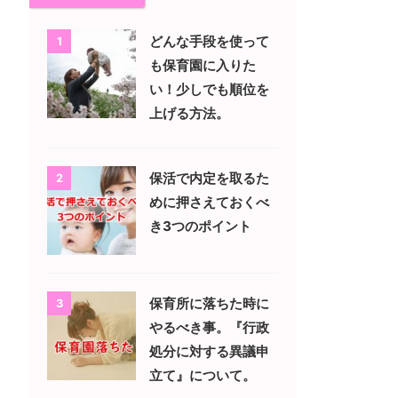
どんな手段を使って
1
も保育園に入りた
い！少しでも順位を
上げる方法。
保活で内定を取るた
2
めに押さえておくべ
き3つのポイント
保育所に落ちた時に
3
やるべき事。『行政
処分に対する異議申
立て』について。