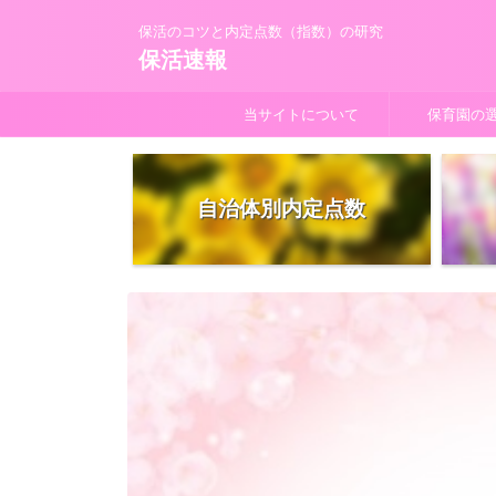
保活のコツと内定点数（指数）の研究
保活速報
当サイトについて
保育園の
自治体別内定点数