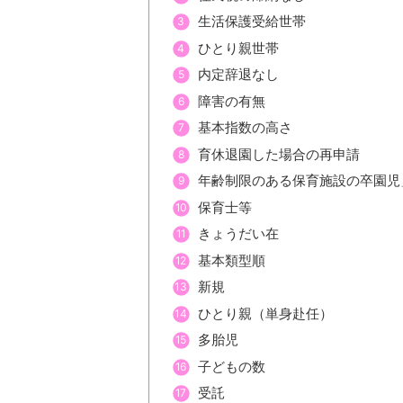
生活保護受給世帯
ひとり親世帯
内定辞退なし
障害の有無
基本指数の高さ
育休退園した場合の再申請
年齢制限のある保育施設の卒園児
保育士等
きょうだい在
基本類型順
新規
ひとり親（単身赴任）
多胎児
子どもの数
受託