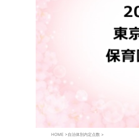
HOME
>
自治体別内定点数
>