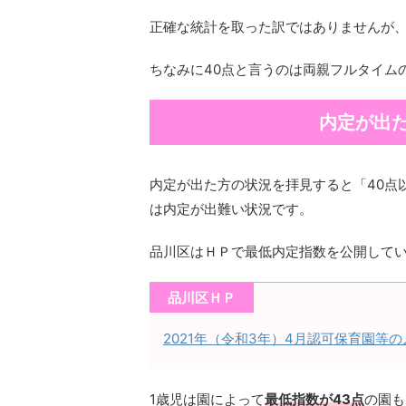
正確な統計を取った訳ではありませんが、
ちなみに40点と言うのは両親フルタイム
内定が出
内定が出た方の状況を拝見すると「40点
は内定が出難い状況です。
品川区はＨＰで最低内定指数を公開して
品川区ＨＰ
2021年（令和3年）4月認可保育園等の入園
1歳児は園によって
最低指数が43点
の園も