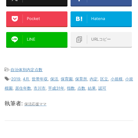
Pocket
Hatena
LINE
URLコピー
-
自治体別内定点数
-
2019
,
4月
,
世帯年収
,
保活
,
保育園
,
保育所
,
内定
,
区立
,
小規模
,
小規
模園
,
居住年数
,
市川市
,
平成31年
,
指数
,
点数
,
結果
,
認可
執筆者:
保活応援ママ