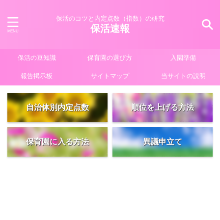
保活のコツと内定点数（指数）の研究
保活速報
保活の豆知識
保育園の選び方
入園準備
報告掲示板
サイトマップ
当サイトの説明
自治体別内定点数
順位を上げる方法
保育園に入る方法
異議申立て