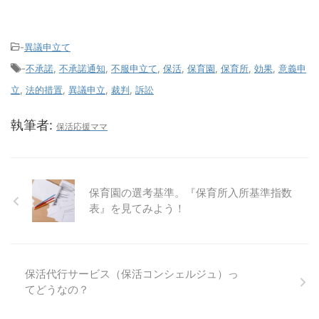
-
異議申立て
-
不承諾
,
不承諾通知
,
不服申立て
,
保活
,
保育園
,
保育所
,
効果
,
意義申
立
,
法的措置
,
異議申立
,
裁判
,
訴訟
執筆者:
保活応援ママ
保育園の選考基準。『保育所入所基準指数
表』を見てみよう！
保活代行サービス（保活コンシェルジュ）っ
てどうなの？