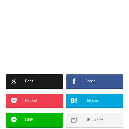
Post
Share
Pocket
Hatena
LINE
URLコピー