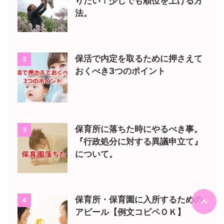
りたい！少しでも順位を上げる方
法。
保活で内定を取るために押さえて
2
おくべき3つのポイント
保育所に落ちた時にやるべき事。
3
『行政処分に対する異議申立て』
について。
保育所・保育園に入所するための
4
アピール【例文コピペＯＫ】