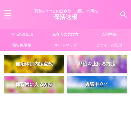
保活のコツと内定点数（指数）の研究
保活速報
保活の豆知識
保育園の選び方
入園準備
報告掲示板
サイトマップ
当サイトの説明
自治体別内定点数
順位を上げる方法
保育園に入る方法
異議申立て