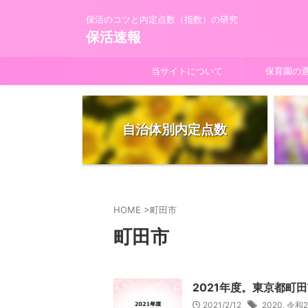
保活のコツと内定点数（指数）の研究
保活速報
当サイトについて
保育園の
自治体別内定点数
HOME
>
町田市
町田市
2021年度。東京都
2021/2/12
2020
,
令和