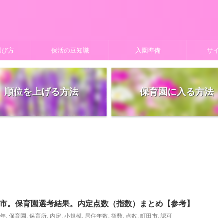
選び方
保活の豆知識
入園準備
サ
順位を上げる方法
保育園に入る方法
町田市。保育園選考結果。内定点数（指数）まとめ【参考】
2年
,
保育園
,
保育所
,
内定
,
小規模
,
居住年数
,
指数
,
点数
,
町田市
,
認可