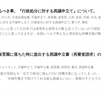
るべき事。『行政処分に対する異議申立て』について。
,
やり方
,
不承諾通知書
,
不服申立て
,
保育園
,
保育所
,
入所
,
役所
,
手順
,
方法
,
落
に対する不服申し立て
,
行政処分に対する異議申立て
,
裏ワザ
,
裏技
きたいと思っても日本では保育所も保育士の数も足りていないので現状
村ごとに違ってきますが、全国レベルで考えると潜在的な待機児童の数
保育園に落ちた時に提出する異議申立書（再審査請求）の
フォーマット
,
不服申立て
,
不服申立書
,
保育園
,
保育所
,
書式
,
異議申出書
問題が深刻な今「全力で保活に挑んだのに待機児童になってしまった」
。 「夫婦共働きで助けてくれる親も親戚もいない」家庭の子どもでさ