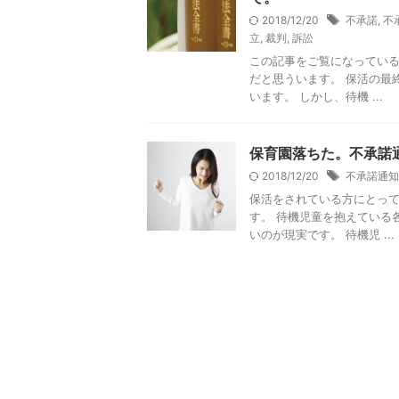
2018/12/20
不承諾
,
不
立
,
裁判
,
訴訟
この記事をご覧になってい
だと思ういます。 保活の最
います。 しかし、待機 ...
保育園落ちた。不承諾
2018/12/20
不承諾通知
保活をされている方にとっ
す。 待機児童を抱えている
いのが現実です。 待機児 ...