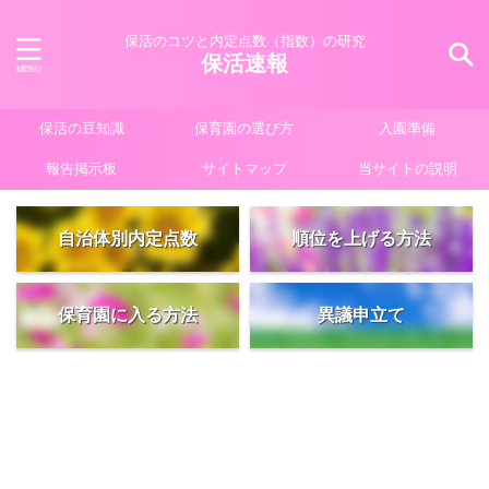
保活のコツと内定点数（指数）の研究
保活速報
保活の豆知識
保育園の選び方
入園準備
報告掲示板
サイトマップ
当サイトの説明
自治体別内定点数
順位を上げる方法
保育園に入る方法
異議申立て