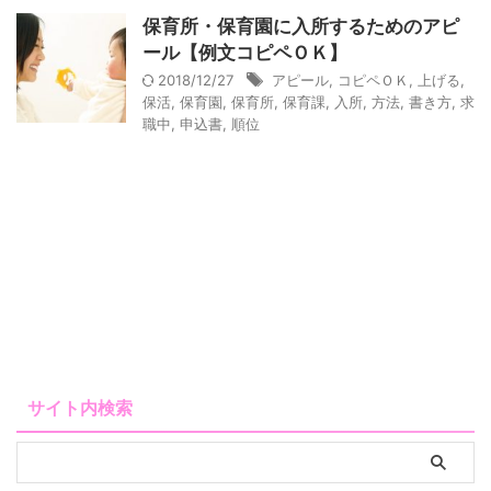
保育所・保育園に入所するためのアピ
ール【例文コピペＯＫ】
2018/12/27
アピール
,
コピペＯＫ
,
上げる
,
保活
,
保育園
,
保育所
,
保育課
,
入所
,
方法
,
書き方
,
求
職中
,
申込書
,
順位
サイト内検索