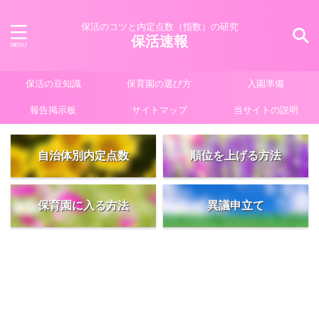
保活のコツと内定点数（指数）の研究
保活速報
保活の豆知識
保育園の選び方
入園準備
報告掲示板
サイトマップ
当サイトの説明
自治体別内定点数
順位を上げる方法
保育園に入る方法
異議申立て