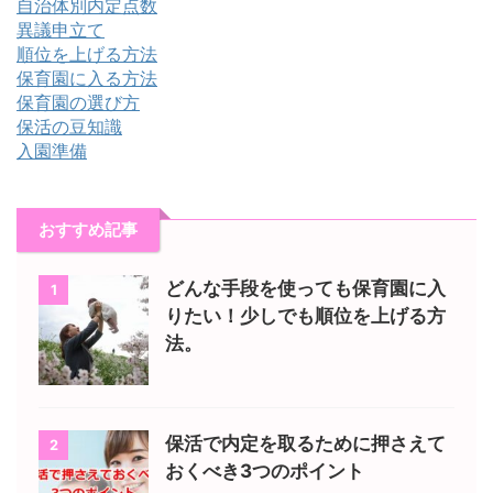
自治体別内定点数
異議申立て
順位を上げる方法
保育園に入る方法
保育園の選び方
保活の豆知識
入園準備
おすすめ記事
どんな手段を使っても保育園に入
1
りたい！少しでも順位を上げる方
法。
保活で内定を取るために押さえて
2
おくべき3つのポイント